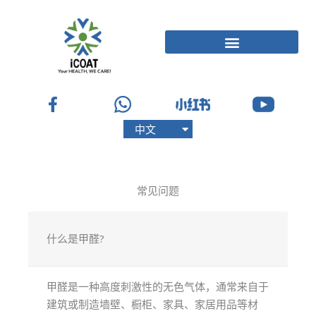
跳
至
内
容
中文
English
常见问题
什么是甲醛?
甲醛是一种高度刺激性的无色气体，通常来自于
建筑或制造墙壁、橱柜、家具、家居用品等材