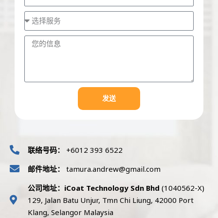
发送
联络号码：
+6012 393 6522
邮件地址：
tamura.andrew@gmail.com
公司地址：iCoat Technology Sdn Bhd
(1040562-X)
129, Jalan Batu Unjur, Tmn Chi Liung, 42000 Port
Klang, Selangor Malaysia